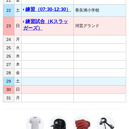
21
練習（07:30-12:30）
土
香良洲小学校
22
練習試合（Kスラッ
日
河芸グランド
23
ガーズ）
月
24
火
25
水
26
木
27
金
28
土
29
日
30
月
31