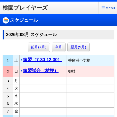
桃園プレイヤーズ
Menu
スケジュール
2026年08月 スケジュール
前月(7月)
今月
翌月(9月)
練習（7:30-12:30）
土
香良洲小学校
1
練習試合（桔梗）
日
御杖
2
月
3
火
4
水
5
木
6
金
7